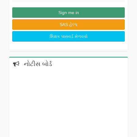
Sign me in
SAS હેલ્પ
શિક્ષક પાસવર્ડ મેળવવો
નોટીસ બોર્ડ