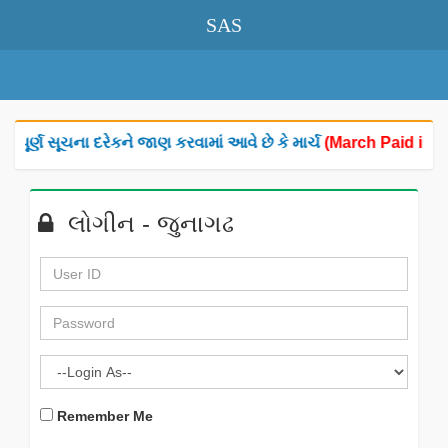
SAS
્વપૂર્ણ સૂચના દરેકને જાણ કરવામાં આવે છે કે માર્ચ
(March Paid in Ap
લોગીન - જુનાગઢ
Remember Me